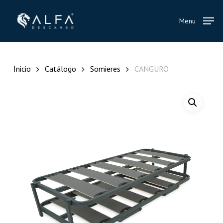
Skip
to
Menu
main
content
Inicio
Catálogo
Somieres
CANGURO