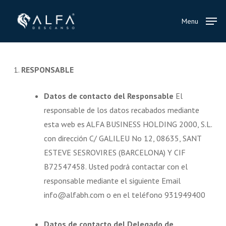
Skip
to
Menu
main
content
1.
RESPONSABLE
Datos de contacto del Responsable
El
responsable de los datos recabados mediante
esta web es ALFA BUSINESS HOLDING 2000, S.L.
con dirección C/ GALILEU No 12, 08635, SANT
ESTEVE SESROVIRES (BARCELONA) Y CIF
B72547458. Usted podrá contactar con el
responsable mediante el siguiente Email
info@alfabh.com o en el teléfono 931949400
Datos de contacto del Delegado de