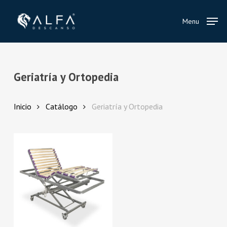
Skip
to
Menu
main
content
Geriatría y Ortopedia
Inicio
Catálogo
Geriatría y Ortopedia