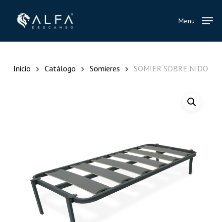
Skip
to
Menu
main
content
Inicio
Catálogo
Somieres
SOMIER SOBRE NIDO