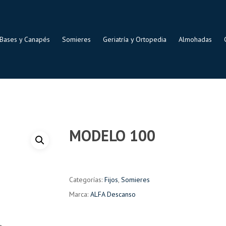
Bases y Canapés
Somieres
Geriatría y Ortopedia
Almohadas
MODELO 100
Categorías:
Fijos
,
Somieres
Marca:
ALFA Descanso